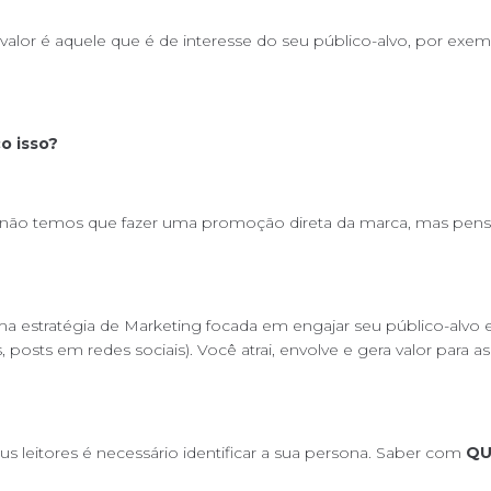
 valor é aquele que é de interesse do seu público-alvo, por ex
o isso?
não temos que fazer uma promoção direta da marca, mas pensar
stratégia de Marketing focada em engajar seu público-alvo e c
s, posts em redes sociais). Você atrai, envolve e gera valor par
s leitores é necessário identificar a sua persona. Saber com
QU